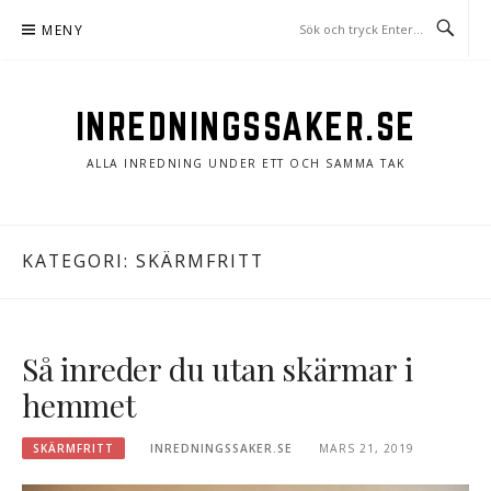
Hoppa
MENY
till
innehåll
INREDNINGSSAKER.SE
ALLA INREDNING UNDER ETT OCH SAMMA TAK
KATEGORI: SKÄRMFRITT
Så inreder du utan skärmar i
hemmet
SKÄRMFRITT
INREDNINGSSAKER.SE
MARS 21, 2019