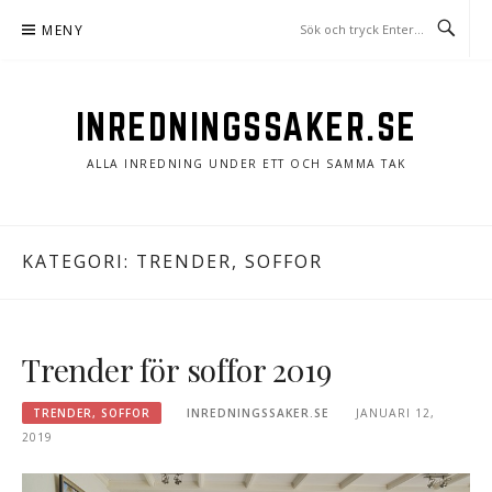
Hoppa
MENY
till
innehåll
INREDNINGSSAKER.SE
ALLA INREDNING UNDER ETT OCH SAMMA TAK
KATEGORI: TRENDER, SOFFOR
Trender för soffor 2019
TRENDER, SOFFOR
INREDNINGSSAKER.SE
JANUARI 12,
2019